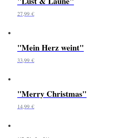
"Lust & Laune"
27,99
€
"Mein Herz weint"
33,99
€
"Merry Christmas"
14,99
€