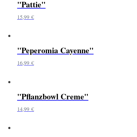
"Pattie"
15,99
€
"Peperomia Cayenne"
16,99
€
"Pflanzbowl Creme"
14,99
€