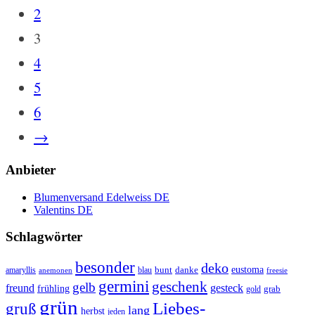
2
3
4
5
6
→
Anbieter
Blumenversand Edelweiss DE
Valentins DE
Schlagwörter
besonder
deko
eustoma
danke
amaryllis
blau
bunt
anemonen
freesie
germini
geschenk
gelb
freund
gesteck
frühling
grab
gold
grün
Liebes-
gruß
lang
herbst
jeden