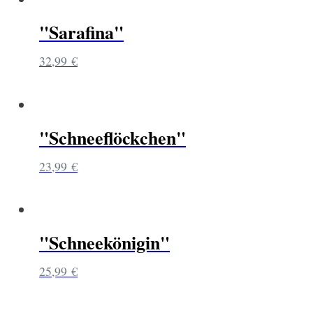
"Sarafina"
32,99
€
"Schneeflöckchen"
23,99
€
"Schneekönigin"
25,99
€