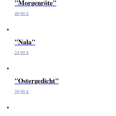
"Morgenröte"
49,99
€
"Nala"
24,99
€
"Ostergedicht"
39,99
€