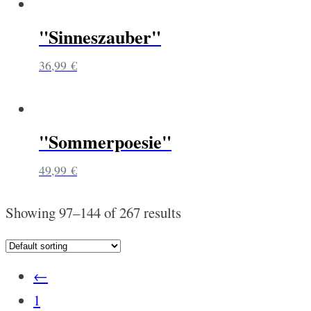
"Sinneszauber"
36,99
€
"Sommerpoesie"
49,99
€
Showing 97–144 of 267 results
←
1