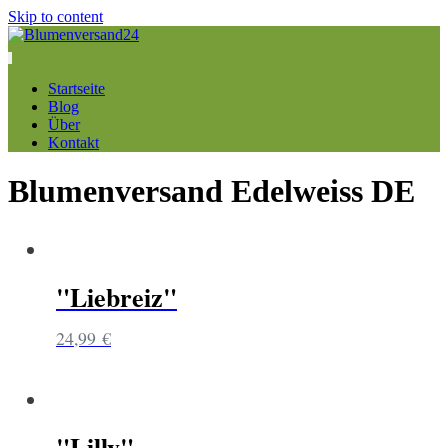
Skip to content
Startseite
Blog
Über
Kontakt
Blumenversand Edelweiss DE
"Liebreiz"
24,99
€
"Lilly"