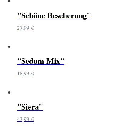
"Schöne Bescherung"
27,99
€
"Sedum Mix"
18,99
€
"Siera"
43,99
€