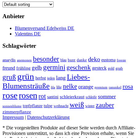
Anbieter
Blumenversand Edelweiss DE
Valentins DE
Schlagwörter
besonder
deko
eustoma
danke
amaryllis
blau
bunt
anemonen
freesie
germini
geschenk
gelb
freund
gesteck
frühling
grab
gold
grün
Liebes-
gruß
lang
herbst
jeden
Blumensträuße
nelke
rosa
orange
lilie
lila
ranunkel
premium
rose
rosen
rot
sommer
santini
schleierkraut
schleife
weiß
zauber
topfpflanze
tulpe
weihnacht
winter
sonnenblume
zimmerpflanze
Impressum
|
Datenschutzerklärung
* Die vorgestellten Produkte auf dieser Seite werden durch Affiliate-
Provisionen unterstützt, so dass ich eine Provision erhalte, wenn Sie