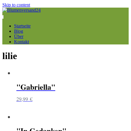
Skip to content
Startseite
Blog
Über
Kontakt
lilie
"Gabriella"
29,99
€
"In Gedanken"