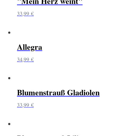
"Mein Herz weint"
33,99
€
Allegra
34,99
€
Blumenstrauß Gladiolen
33,99
€