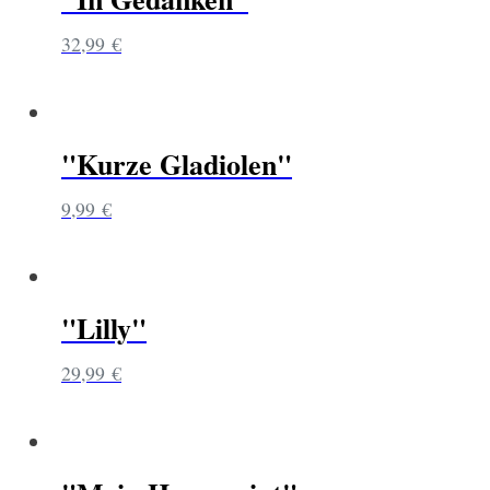
32,99
€
"Kurze Gladiolen"
9,99
€
"Lilly"
29,99
€