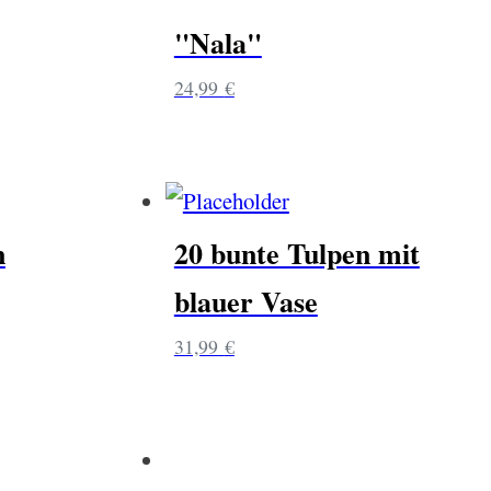
"Nala"
24,99
€
n
20 bunte Tulpen mit
blauer Vase
31,99
€