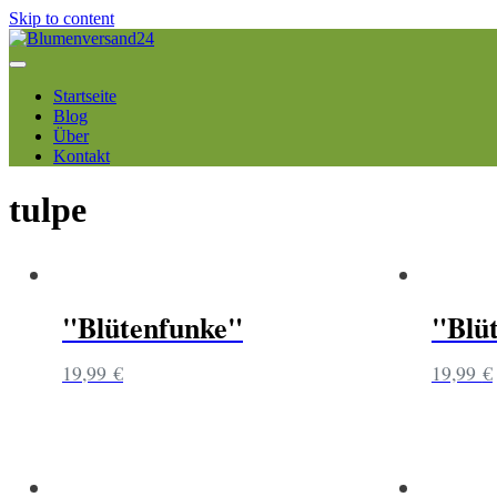
Skip to content
Startseite
Blog
Über
Kontakt
tulpe
"Blütenfunke"
"Blü
19,99
€
19,99
€