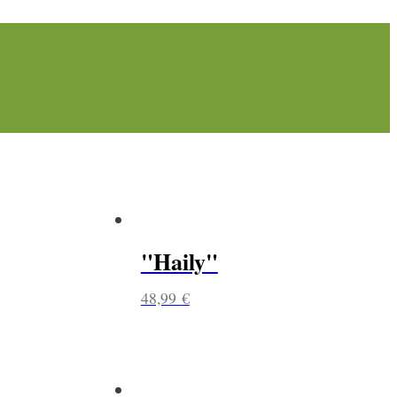
"Haily"
48,99
€