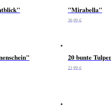
tblick"
"Mirabella"
36,99
€
nenschein"
20 bunte Tulpe
21,99
€