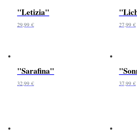
"Letizia"
"Lich
29,99
€
27,99
€
"Sarafina"
"Son
32,99
€
37,99
€