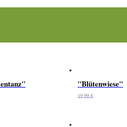
tentanz"
"Blütenwiese"
19,99
€