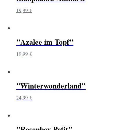
19,99
€
"Azalee im Topf"
19,99
€
"Winterwonderland"
24,99
€
"Rosenbox Petit"