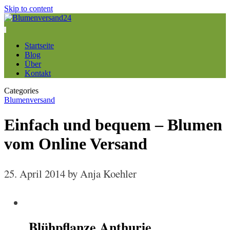
Skip to content
Startseite
Blog
Über
Kontakt
Categories
Blumenversand
Einfach und bequem – Blumen
vom Online Versand
25. April 2014
by Anja Koehler
Blühpflanze Anthurie