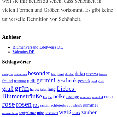
weil sie mir helfen zu sehen, dass Schönheit in
vielen Formen und Größen vorkommt. Es gibt keine
universelle Definition von Schönheit.
Anbieter
Blumenversand Edelweiss DE
Valentins DE
Schlagwörter
besonder
deko
eustoma
danke
amaryllis
blau
bunt
anemonen
freesie
germini
geschenk
gelb
freund
gesteck
frühling
grab
gold
grün
Liebes-
gruß
lang
herbst
jeden
Blumensträuße
nelke
rosa
orange
lilie
lila
ranunkel
premium
rose
rosen
rot
sommer
santini
schleierkraut
schleife
weiß
zauber
topfpflanze
tulpe
weihnacht
winter
sonnenblume